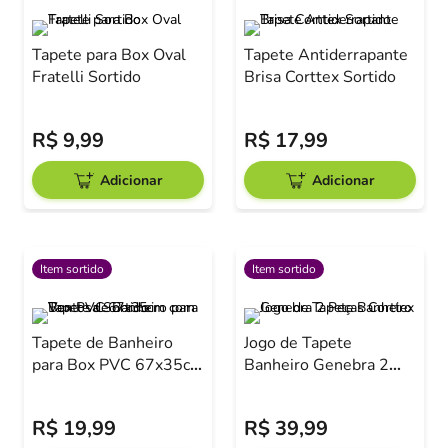
Tapete para Box Oval
Tapete Antiderrapante
Fratelli Sortido
Brisa Corttex Sortido
R$
9
,
99
R$
17
,
99
Adicionar
Adicionar
Item sortido
Item sortido
Tapete de Banheiro
Jogo de Tapete
para Box PVC 67x35cm
Banheiro Genebra 2
com Ventosa Sortido
Peças Corttex
R$
19
,
99
R$
39
,
99