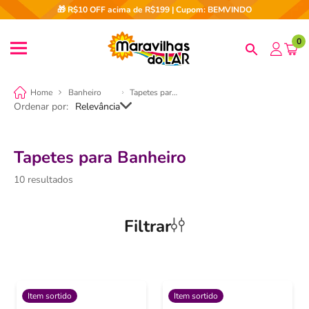
🎁 R$10 OFF acima de R$199 | Cupom: BEMVINDO
0
Banheiro
Tapetes para Banheiro
Ordenar por
Relevância
Tapetes para Banheiro
10
Filtrar
Item sortido
Item sortido