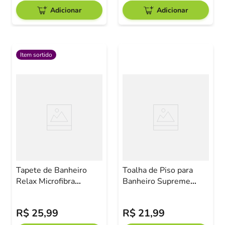
Adicionar
Adicionar
Item sortido
Tapete de Banheiro
Toalha de Piso para
Relax Microfibra
Banheiro Supreme
40x60cm Corttex
Marinho Camesa
Sortido
R$
25
,
99
R$
21
,
99