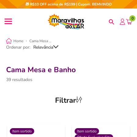
🎁 R$10 OFF acima de R$199 | Cupom: BEMVINDO
0
Cama Mesa e Banho
Ordenar por
Relevância
Cama Mesa e Banho
39
Filtrar
Item sortido
Item sortido