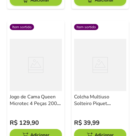
Adicionar
Adicionar
Item sortido
Item sortido
Jogo de Cama Queen
Colcha Multiuso
Microtec 4 Peças 200
Solteiro Piquet
Fios Macio LS Sortido
140x220cm Raner
Sortido
R$
129
,
90
R$
39
,
99
Adicionar
Adicionar