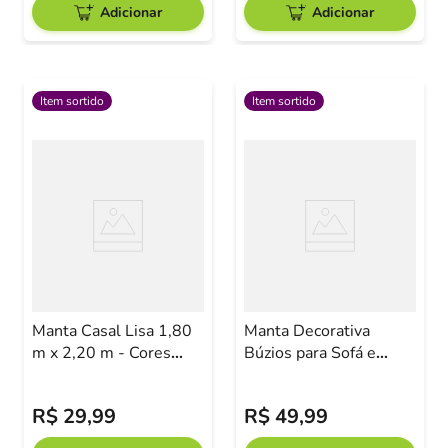
Adicionar
Adicionar
Item sortido
Item sortido
Manta Casal Lisa 1,80
Manta Decorativa
m x 2,20 m - Cores
Búzios para Sofá e
Sortidas
Poltrona 1,20m x
1,45m Sortida
R$
29
,
99
R$
49
,
99