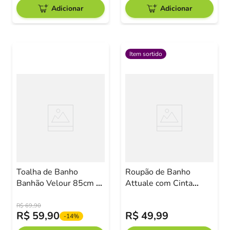
Adicionar
Adicionar
Item sortido
Toalha de Banho
Roupão de Banho
Banhão Velour 85cm x
Attuale com Cinta
150cm Branca Camesa
Corttex Sortido
R$
69
,
90
R$
59
,
90
R$
49
,
99
-
14%