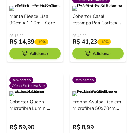
Oferta Exclusiva Site
Manta Fleece Lisa
Cobertor Casal
90cm x 1,10m - Cores
Estampa Poá Corttex
Sortidas
Sortida
R$
15
,
99
R$
49
,
99
R$
14
,
39
R$
41
,
23
-
10%
-
18%
Adicionar
Adicionar
Item sortido
Item sortido
Oferta Exclusiva Site
Cobertor Queen
Fronha Avulsa Lisa em
Microfibra Lumini
Microfibra 50x70cm
Corttex Sortido
Andreza Sortida
R$
59
,
90
R$
8
,
99