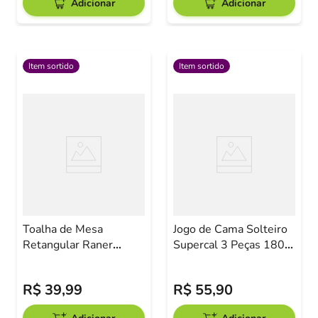
Adicionar
Adicionar
Item sortido
Item sortido
Toalha de Mesa
Jogo de Cama Solteiro
Retangular Raner
Supercal 3 Peças 180
2,10x1,40m Estampas
Fios Corttex Sortido
Sortidas
R$
39
,
99
R$
55
,
90