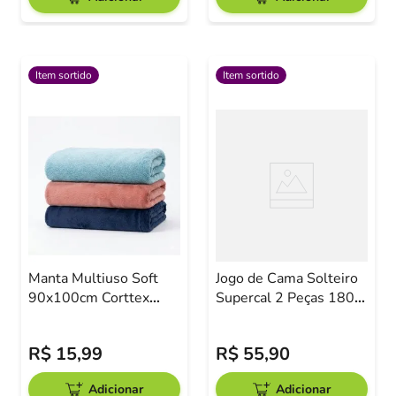
Item sortido
Item sortido
Manta Multiuso Soft
Jogo de Cama Solteiro
90x100cm Corttex
Supercal 2 Peças 180
Sortido
Fios Corttex Sortido
R$
15
,
99
R$
55
,
90
Adicionar
Adicionar