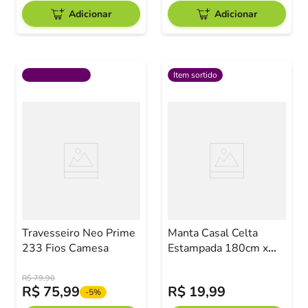
Adicionar
Adicionar
Item sortido
Travesseiro Neo Prime
Manta Casal Celta
233 Fios Camesa
Estampada 180cm x
200cm Corttex Sortida
R$
79
,
90
R$
75
,
99
R$
19
,
99
-
5%