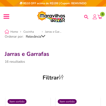
🎁 R$10 OFF acima de R$199 | Cupom: BEMVINDO
0
Cozinha
Jarras e Garrafas
Ordenar por
Relevância
Jarras e Garrafas
16
Filtrar
Item sortido
Item sortido