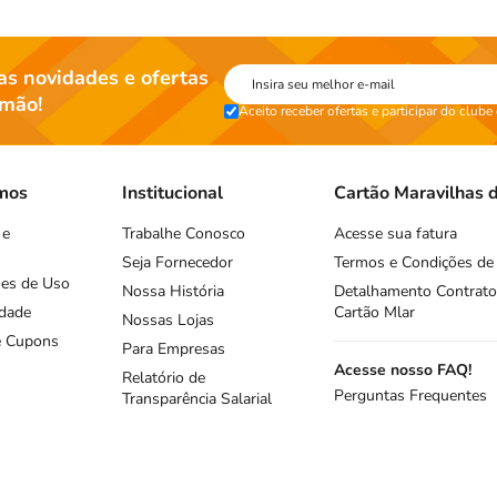
s novidades e ofertas
 mão!
Aceito receber ofertas e participar do clube
rmos
Institucional
Cartão Maravilhas d
 e
Trabalhe Conosco
Acesse sua fatura
Seja Fornecedor
Termos e Condições de
ões de Uso
Nossa História
Detalhamento Contrato
idade
Cartão Mlar
Nossas Lojas
 e Cupons
Para Empresas
Acesse nosso FAQ!
Relatório de
Perguntas Frequentes
Transparência Salarial