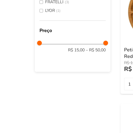
FRATELLI
(
3
)
LYOR
(
1
)
Pet
R$ 15,00
–
R$ 50,00
Red
29cm
R$
1
R$