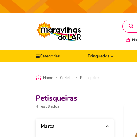
O que v
No
Categorias
Brinquedos
Cozinha
Petisqueiras
Petisqueiras
4
Marca