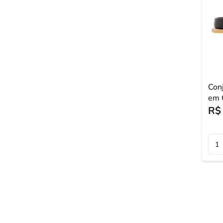
Con
em 
Bam
R$