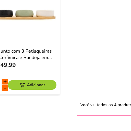
junto com 3 Petisqueiras
Cerâmica e Bandeja em
bu Lyor
49
,
99
＋
Adicionar
－
Você viu todos os
4
produt