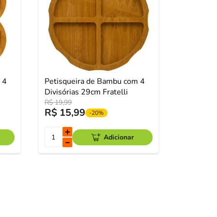
 4
Petisqueira de Bambu com 4
Divisórias 29cm Fratelli
R$
19
,
99
R$
15
,
99
-
20%
＋
Adicionar
－