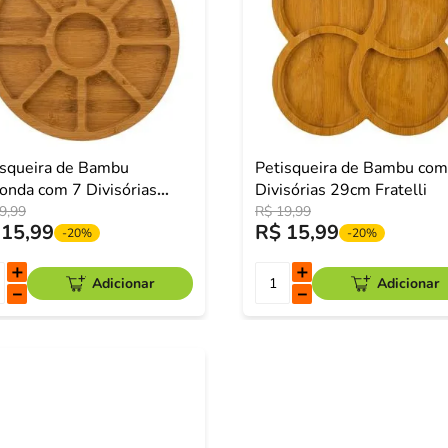
isqueira de Bambu
Petisqueira de Bambu com
onda com 7 Divisórias
Divisórias 29cm Fratelli
 Fratelli
9
,
99
R$
19
,
99
15
,
99
R$
15
,
99
-
20%
-
20%
＋
＋
Adicionar
Adicionar
－
－