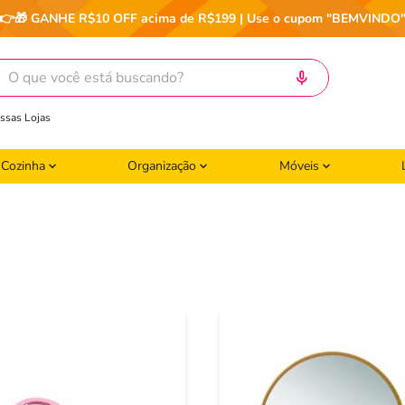
👉🎁 GANHE R$10 OFF acima de R$199 | Use o cupom "BEMVINDO
ocê está buscando?
ssas Lojas
Cozinha
Organização
Móveis