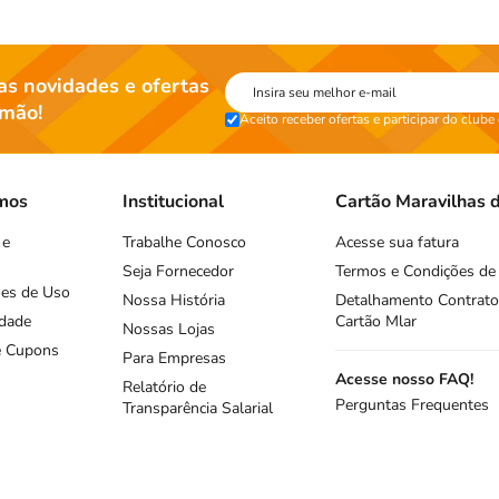
s novidades e ofertas
 mão!
Aceito receber ofertas e participar do clube
rmos
Institucional
Cartão Maravilhas d
 e
Trabalhe Conosco
Acesse sua fatura
Seja Fornecedor
Termos e Condições de
ões de Uso
Nossa História
Detalhamento Contrato
idade
Cartão Mlar
Nossas Lojas
 e Cupons
Para Empresas
Acesse nosso FAQ!
Relatório de
Perguntas Frequentes
Transparência Salarial