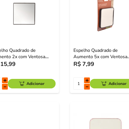
elho Quadrado de
Espelho Quadrado de
ento 2x com Ventosa
Aumento 5x com Ventosa
14cm Make Friends
9x9cm Make Friends
15
,
99
R$
7
,
99
＋
＋
Adicionar
Adicionar
－
－