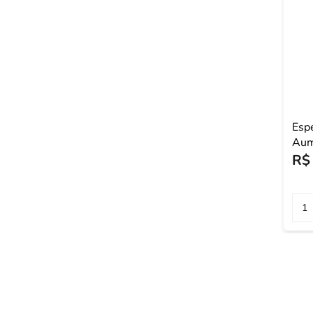
Esp
Aum
9x9
R$