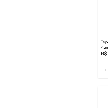
Esp
Aum
14x
R$