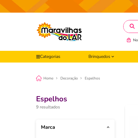
O que v
No
Categorias
Brinquedos
Decoração
Espelhos
Espelhos
9
Marca