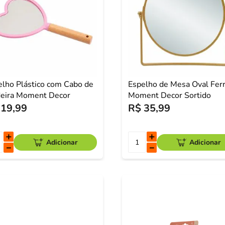
elho Plástico com Cabo de
Espelho de Mesa Oval Fer
eira Moment Decor
Moment Decor Sortido
19
,
99
R$
35
,
99
＋
＋
Adicionar
Adicionar
－
－