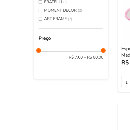
FRATELLI
(
5
)
MOMENT DECOR
(
2
)
ART FRAME
(
2
)
Esp
Mad
R$ 7,00
–
R$ 80,00
R$