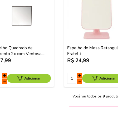
elho Quadrado de
Espelho de Mesa Retangul
ento 2x com Ventosa
Fratelli
cm Make Friends
7
,
99
R$
24
,
99
＋
＋
Adicionar
Adicionar
－
－
Você viu todos os
9
produt