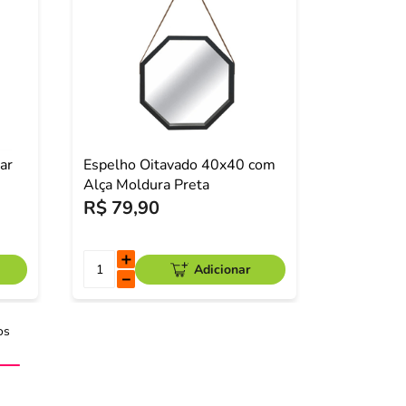
ar
Espelho Oitavado 40x40 com
Alça Moldura Preta
R$
79
,
90
＋
Adicionar
－
os