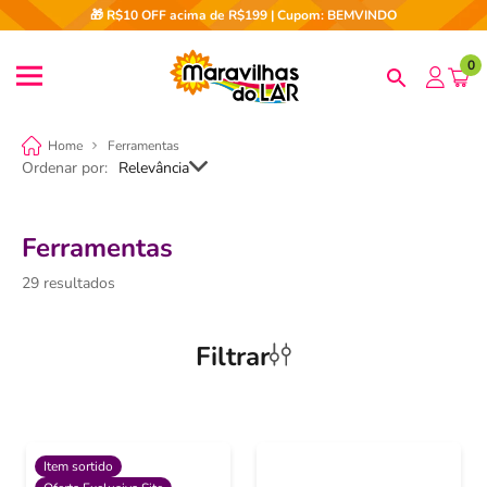
🎁 R$10 OFF acima de R$199 | Cupom: BEMVINDO
0
Ferramentas
Ordenar por
Relevância
Ferramentas
29
Filtrar
Item sortido