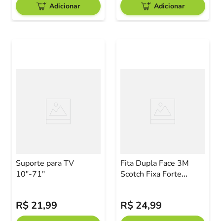
Adicionar
Adicionar
Suporte para TV
Fita Dupla Face 3M
10"-71"
Scotch Fixa Forte
Transparente 12mm x
2m
R$
21
,
99
R$
24
,
99