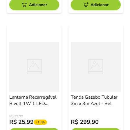
Adicionar
Adicionar
Lanterna Recarregável
Tenda Gazebo Tubular
Bivolt 1W 1 LED
3m x 3m Azul - Bel
Original Line
R$
29
,
99
R$
25
,
99
R$
299
,
90
-
13%