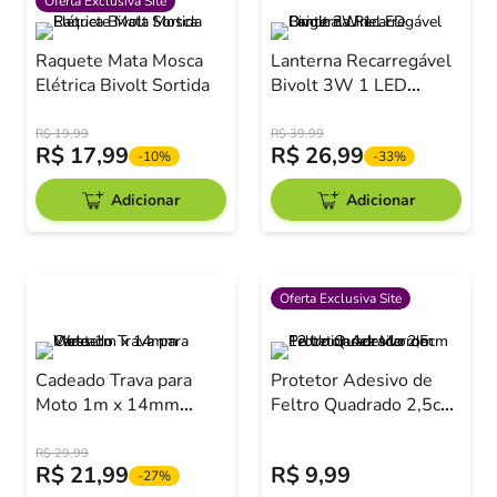
Oferta Exclusiva Site
Raquete Mata Mosca
Lanterna Recarregável
Elétrica Bivolt Sortida
Bivolt 3W 1 LED
Original Line
R$
19
,
99
R$
39
,
99
R$
17
,
99
R$
26
,
99
-
10%
-
33%
Adicionar
Adicionar
Oferta Exclusiva Site
Cadeado Trava para
Protetor Adesivo de
Moto 1m x 14mm
Feltro Quadrado 2,5cm
Western
12 Unidades Marrom
R$
29
,
99
R$
21
,
99
R$
9
,
99
-
27%