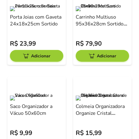
Porta Joias com Gaveta
Carrinho Multiuso
24x18x25cm Sortido
95x36x28cm Sortido
Clink
R$
23
,
99
R$
79
,
90
Adicionar
Adicionar
Saco Organizador a
Colmeia Organizadora
Vácuo 50x60cm
Organize Cristal
Grande 35x25x10cm
R$
9
,
99
R$
15
,
99