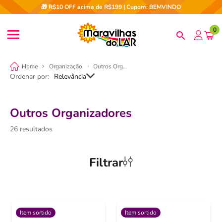
🎁 R$10 OFF acima de R$199 | Cupom: BEMVINDO
0
Organização
Outros Organizadores
Ordenar por
Relevância
Outros Organizadores
26
Filtrar
Item sortido
Item sortido