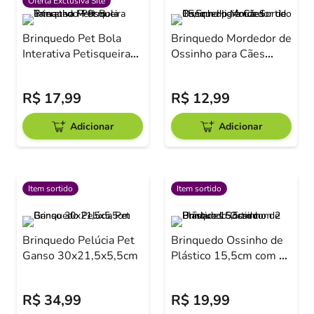
Oferta Exclusiva Site
Brinquedo Pet Bola
Brinquedo Mordedor de
Interativa Petisqueira
Ossinho para Cães
Tamanho M 9cm
15,5cm Higiênico
Sortido
R$
17
,
99
R$
12
,
99
Adicionar
Adicionar
Item sortido
Item sortido
Brinquedo Pelúcia Pet
Brinquedo Ossinho de
Ganso 30x21,5x5,5cm
Plástico 15,5cm com 2
Unidades Sortido
R$
34
,
99
R$
19
,
99