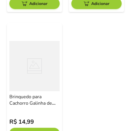
Adicionar
Adicionar
Brinquedo para
Cachorro Galinha de
Látex com Som
Interativo Buppy Pet
R$
14
,
99