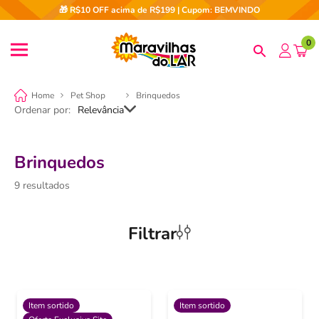
🎁 R$10 OFF acima de R$199 | Cupom: BEMVINDO
0
Pet Shop
Brinquedos
Ordenar por
Relevância
Brinquedos
9
Filtrar
Item sortido
Item sortido