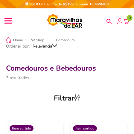
🎁 R$10 OFF acima de R$199 | Cupom: BEMVINDO
0
Pet Shop
Comedouros e Bebedouros
Ordenar por
Relevância
Comedouros e Bebedouros
3
Filtrar
Item sortido
Item sortido