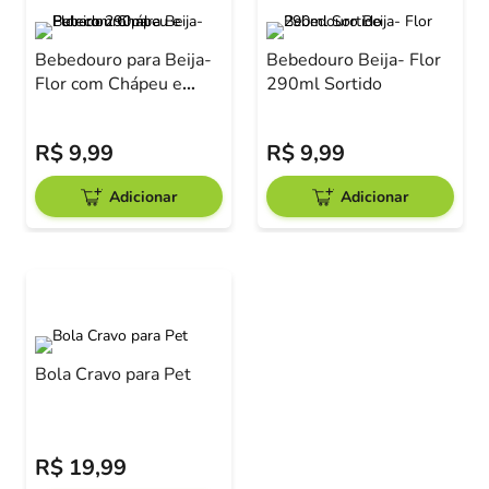
Bebedouro para Beija-
Bebedouro Beija- Flor
Flor com Chápeu e
290ml Sortido
Puleiro 290ml
R$
9
,
99
R$
9
,
99
Adicionar
Adicionar
Bola Cravo para Pet
R$
19
,
99