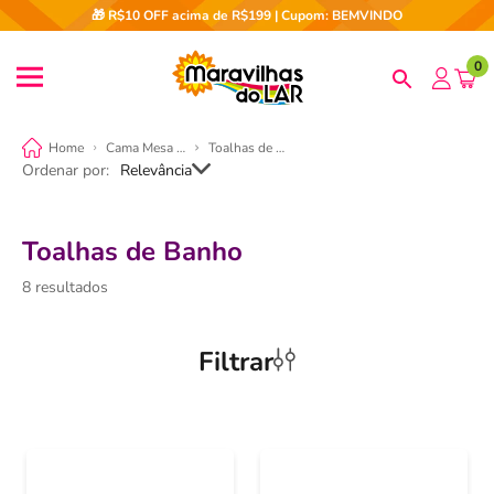
🎁 R$10 OFF acima de R$199 | Cupom: BEMVINDO
0
Cama Mesa e Banho
Toalhas de Banho
Ordenar por
Relevância
Toalhas de Banho
8
Filtrar