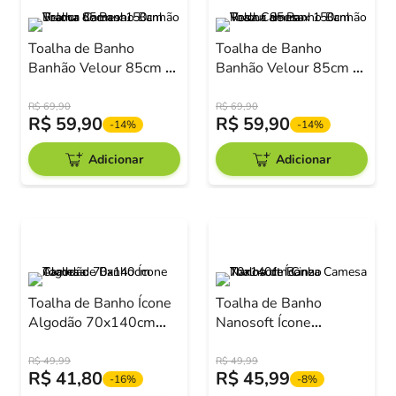
Toalha de Banho
Toalha de Banho
Banhão Velour 85cm x
Banhão Velour 85cm x
150cm Branca Camesa
150cm Rosa Camesa
R$
69
,
90
R$
69
,
90
R$
59
,
90
R$
59
,
90
-
14%
-
14%
Adicionar
Adicionar
Toalha de Banho Ícone
Toalha de Banho
Algodão 70x140cm
Nanosoft Ícone
Camesa
70x140cm Cinza
Camesa
R$
49
,
99
R$
49
,
99
R$
41
,
80
R$
45
,
99
-
16%
-
8%